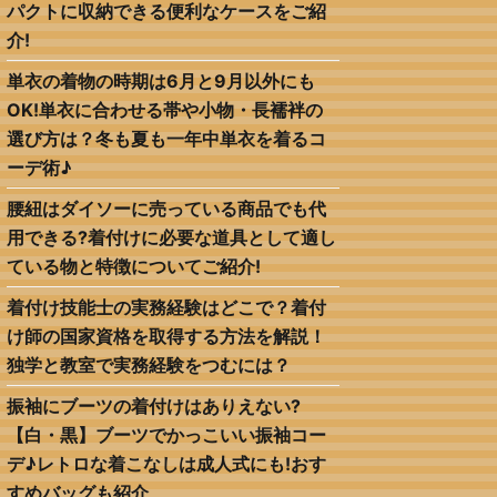
パクトに収納できる便利なケースをご紹
介!
単衣の着物の時期は6月と9月以外にも
OK!単衣に合わせる帯や小物・長襦袢の
選び方は？冬も夏も一年中単衣を着るコ
ーデ術♪
腰紐はダイソーに売っている商品でも代
用できる?着付けに必要な道具として適し
ている物と特徴についてご紹介!
着付け技能士の実務経験はどこで？着付
け師の国家資格を取得する方法を解説！
独学と教室で実務経験をつむには？
振袖にブーツの着付けはありえない?
【白・黒】ブーツでかっこいい振袖コー
デ♪レトロな着こなしは成人式にも!おす
すめバッグも紹介