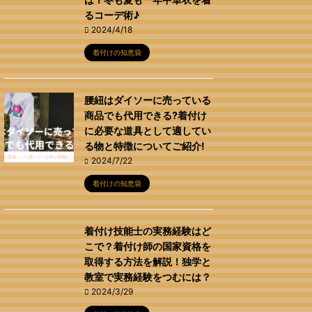
るコーデ術♪
2024/4/18
着付けの知恵袋
腰紐はダイソーに売っている
商品でも代用できる?着付け
に必要な道具として適してい
る物と特徴についてご紹介!
2024/7/22
着付けの知恵袋
着付け技能士の実務経験はど
こで？着付け師の国家資格を
取得する方法を解説！独学と
教室で実務経験をつむには？
2024/3/29