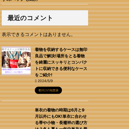
最近のコメント
表示できるコメントはありません。
着物を収納するケースは無印
良品で解決!場所をとる着物
を綺麗にスッキリとコンパク
トに収納できる便利なケース
をご紹介!
2024/5/9
着付けの知恵袋
単衣の着物の時期は6月と9
月以外にもOK!単衣に合わせ
る帯や小物・長襦袢の選び方
は？冬も夏も一年中単衣を着