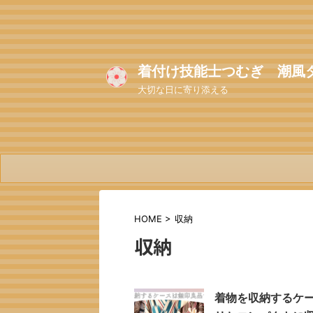
着付け技能士つむぎ 潮風
大切な日に寄り添える
HOME
>
収納
収納
着物を収納するケー