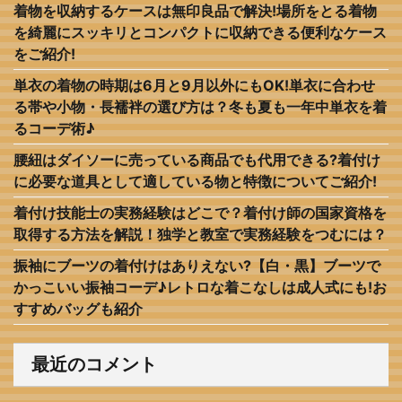
着物を収納するケースは無印良品で解決!場所をとる着物
を綺麗にスッキリとコンパクトに収納できる便利なケース
をご紹介!
単衣の着物の時期は6月と9月以外にもOK!単衣に合わせ
る帯や小物・長襦袢の選び方は？冬も夏も一年中単衣を着
るコーデ術♪
腰紐はダイソーに売っている商品でも代用できる?着付け
に必要な道具として適している物と特徴についてご紹介!
着付け技能士の実務経験はどこで？着付け師の国家資格を
取得する方法を解説！独学と教室で実務経験をつむには？
振袖にブーツの着付けはありえない?【白・黒】ブーツで
かっこいい振袖コーデ♪レトロな着こなしは成人式にも!お
すすめバッグも紹介
最近のコメント