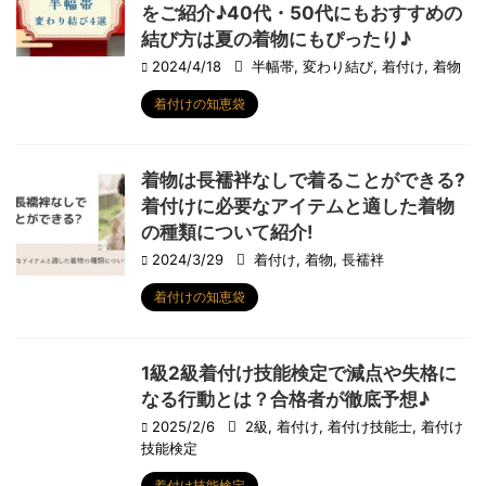
をご紹介♪40代・50代にもおすすめの
結び方は夏の着物にもぴったり♪
2024/4/18
半幅帯
,
変わり結び
,
着付け
,
着物
着付けの知恵袋
着物は長襦袢なしで着ることができる?
着付けに必要なアイテムと適した着物
の種類について紹介!
2024/3/29
着付け
,
着物
,
長襦袢
着付けの知恵袋
1級2級着付け技能検定で減点や失格に
なる行動とは？合格者が徹底予想♪
2025/2/6
2級
,
着付け
,
着付け技能士
,
着付け
技能検定
着付け技能検定