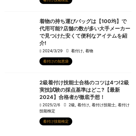
着物の持ち運びバッグは【100均】で
代用可能?店舗の数が多い大手メーカー
で見つけた安くて便利なアイテムを紹
介!
2024/3/29
着付け
,
着物
着付けの知恵袋
2級着付け技能士合格のコツは4つ!2級
実技試験の採点基準はどこ?【最新
2024】合格者が徹底予想！
2025/2/6
2級
,
着付け
,
着付け技能士
,
着付け
技能検定
着付け技能検定