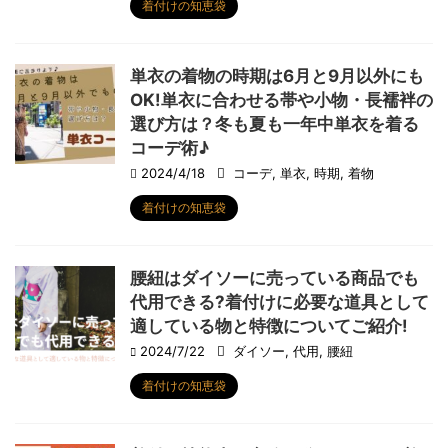
着付けの知恵袋
単衣の着物の時期は6月と9月以外にも
OK!単衣に合わせる帯や小物・長襦袢の
選び方は？冬も夏も一年中単衣を着る
コーデ術♪
2024/4/18
コーデ
,
単衣
,
時期
,
着物
着付けの知恵袋
腰紐はダイソーに売っている商品でも
代用できる?着付けに必要な道具として
適している物と特徴についてご紹介!
2024/7/22
ダイソー
,
代用
,
腰紐
着付けの知恵袋