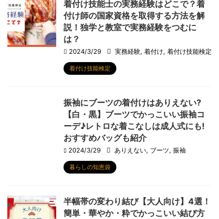
着付け技能士の実務経験はどこで？着
付け師の国家資格を取得する方法を解
説！独学と教室で実務経験をつむに
は？
2024/3/29
実務経験
,
着付け
,
着付け技能検定
着付け技能検定
振袖にブーツの着付けはありえない?
【白・黒】ブーツでかっこいい振袖コ
ーデ♪レトロな着こなしは成人式にも!
おすすめバッグも紹介
2024/3/29
ありえない
,
ブーツ
,
振袖
暮らしの知恵袋
半幅帯の変わり結び【大人向け】4選！
簡単・華やか・粋でかっこいい結び方