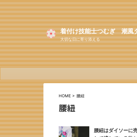
着付け技能士つむぎ 潮風
大切な日に寄り添える
HOME
>
腰紐
腰紐
腰紐はダイソーに