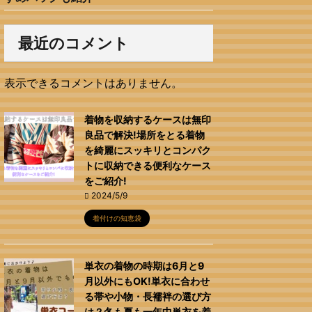
最近のコメント
表示できるコメントはありません。
着物を収納するケースは無印
良品で解決!場所をとる着物
を綺麗にスッキリとコンパク
トに収納できる便利なケース
をご紹介!
2024/5/9
着付けの知恵袋
単衣の着物の時期は6月と9
月以外にもOK!単衣に合わせ
る帯や小物・長襦袢の選び方
は？冬も夏も一年中単衣を着