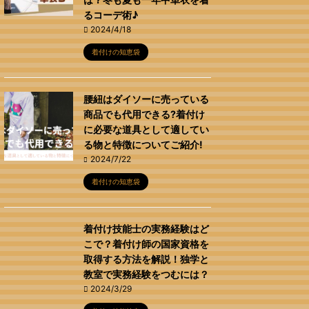
るコーデ術♪
2024/4/18
着付けの知恵袋
腰紐はダイソーに売っている
商品でも代用できる?着付け
に必要な道具として適してい
る物と特徴についてご紹介!
2024/7/22
着付けの知恵袋
着付け技能士の実務経験はど
こで？着付け師の国家資格を
取得する方法を解説！独学と
教室で実務経験をつむには？
2024/3/29