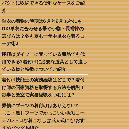
パクトに収納できる便利なケースをご紹
介!
単衣の着物の時期は6月と9月以外にも
OK!単衣に合わせる帯や小物・長襦袢の
選び方は？冬も夏も一年中単衣を着るコ
ーデ術♪
腰紐はダイソーに売っている商品でも代
用できる?着付けに必要な道具として適し
ている物と特徴についてご紹介!
着付け技能士の実務経験はどこで？着付
け師の国家資格を取得する方法を解説！
独学と教室で実務経験をつむには？
振袖にブーツの着付けはありえない?
【白・黒】ブーツでかっこいい振袖コー
デ♪レトロな着こなしは成人式にも!おす
すめバッグも紹介