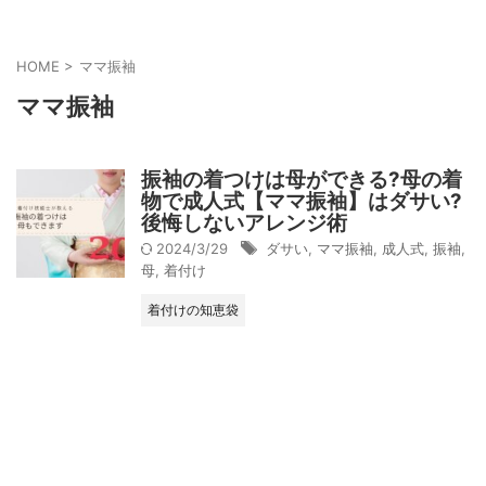
HOME
>
ママ振袖
ママ振袖
振袖の着つけは母ができる?母の着
物で成人式【ママ振袖】はダサい?
後悔しないアレンジ術
2024/3/29
ダサい
,
ママ振袖
,
成人式
,
振袖
,
母
,
着付け
着付けの知恵袋