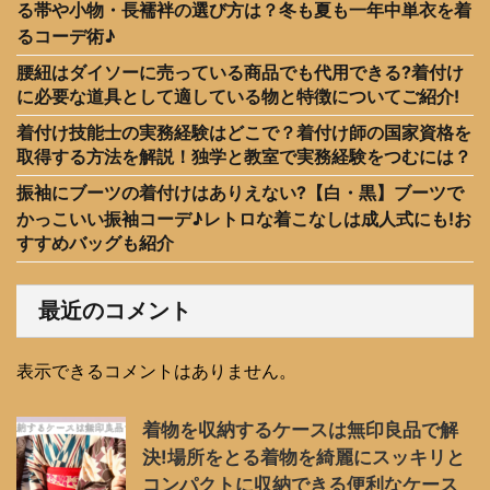
る帯や小物・長襦袢の選び方は？冬も夏も一年中単衣を着
るコーデ術♪
腰紐はダイソーに売っている商品でも代用できる?着付け
に必要な道具として適している物と特徴についてご紹介!
着付け技能士の実務経験はどこで？着付け師の国家資格を
取得する方法を解説！独学と教室で実務経験をつむには？
振袖にブーツの着付けはありえない?【白・黒】ブーツで
かっこいい振袖コーデ♪レトロな着こなしは成人式にも!お
すすめバッグも紹介
最近のコメント
表示できるコメントはありません。
着物を収納するケースは無印良品で解
決!場所をとる着物を綺麗にスッキリと
コンパクトに収納できる便利なケース