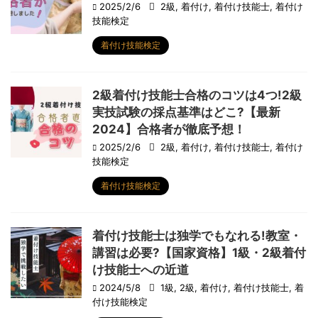
2025/2/6
2級
,
着付け
,
着付け技能士
,
着付け
技能検定
着付け技能検定
2級着付け技能士合格のコツは4つ!2級
実技試験の採点基準はどこ?【最新
2024】合格者が徹底予想！
2025/2/6
2級
,
着付け
,
着付け技能士
,
着付け
技能検定
着付け技能検定
着付け技能士は独学でもなれる!教室・
講習は必要?【国家資格】1級・2級着付
け技能士への近道
2024/5/8
1級
,
2級
,
着付け
,
着付け技能士
,
着
付け技能検定