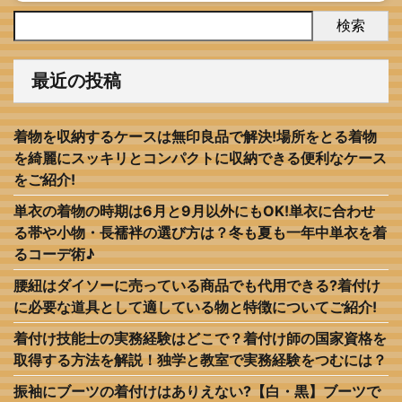
検索
最近の投稿
着物を収納するケースは無印良品で解決!場所をとる着物
を綺麗にスッキリとコンパクトに収納できる便利なケース
をご紹介!
単衣の着物の時期は6月と9月以外にもOK!単衣に合わせ
る帯や小物・長襦袢の選び方は？冬も夏も一年中単衣を着
るコーデ術♪
腰紐はダイソーに売っている商品でも代用できる?着付け
に必要な道具として適している物と特徴についてご紹介!
着付け技能士の実務経験はどこで？着付け師の国家資格を
取得する方法を解説！独学と教室で実務経験をつむには？
振袖にブーツの着付けはありえない?【白・黒】ブーツで